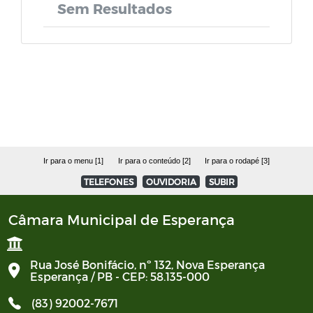
Lei de Acesso à Informação
Sem Resultados
Lei de Estruturação do Funpreve
Plano Municipal de Educação
Constituição Federal
Código Tributario
Ir para o menu [1]
Ir para o conteúdo [2]
Ir para o rodapé [3]
TELEFONES
OUVIDORIA
SUBIR
Decretos
Câmara Municipal de Esperança
Rua José Bonifácio, nº 132, Nova Esperança
Esperança / PB - CEP: 58.135-000
(83) 92002-7671