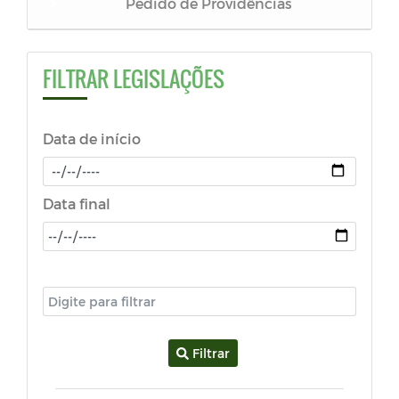
Pedido de Providências
Resoluções
FILTRAR LEGISLAÇÕES
LDO - Lei de Diretrizes Orçamentárias
Data de início
LOA - Lei Orçamentária Anual
PPA - Plano Purianual
Data final
Estatuto do Servidor
Plano Diretor
Código de Postura
Filtrar