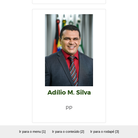
Adílio M. Silva
PP
Ir para o menu [1]
Ir para o conteúdo [2]
Ir para o rodapé [3]