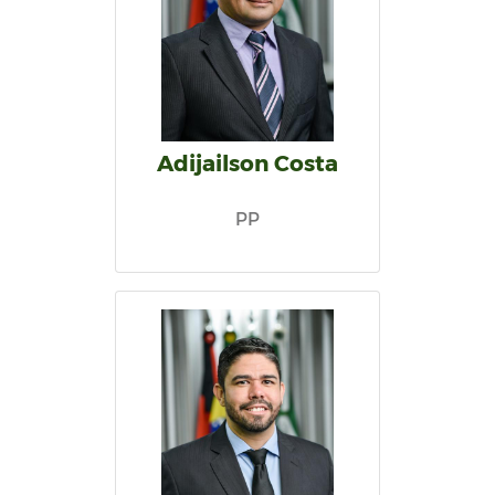
Adijailson Costa
PP